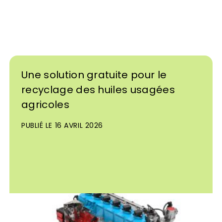
Une solution gratuite pour le
recyclage des huiles usagées
agricoles
PUBLIÉ LE 16 AVRIL 2026
09H40
06H55
23H55
21H40