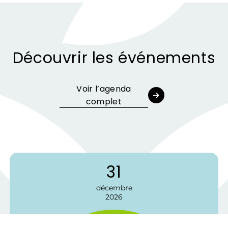
Découvrir les événements
Voir l’agenda
complet
24
24
31
30
15
juillet
juillet
décembre
septembre
février
2026
2026
2026
2026
2027