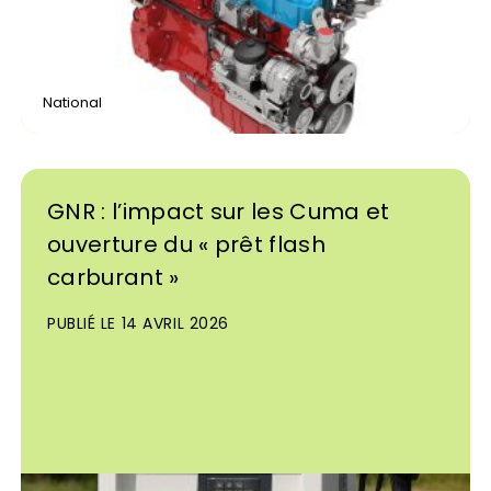
00H
[Concours] Candidater aux Trophées
[Concours] Inscription aux trophées
de l’innovation Coopérative
des Cuma & des lycées agricoles
En ligne
Dépôt en ligne
Restez informés des évènements à
National
venir
GNR : l’impact sur les Cuma et
ouverture du « prêt flash
carburant »
PUBLIÉ LE 14 AVRIL 2026