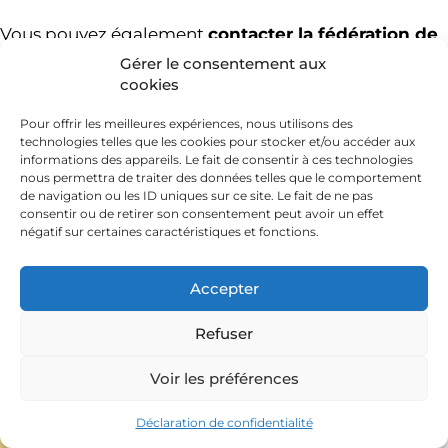
Vous pouvez également
contacter la
fédération de
Gérer le consentement aux
Cuma / AGC de votre territoire
et envoyer une
cookies
candidature spontanée.
Pour offrir les meilleures expériences, nous utilisons des
technologies telles que les cookies pour stocker et/ou accéder aux
informations des appareils. Le fait de consentir à ces technologies
nous permettra de traiter des données telles que le comportement
de navigation ou les ID uniques sur ce site. Le fait de ne pas
Les dernières offres
consentir ou de retirer son consentement peut avoir un effet
négatif sur certaines caractéristiques et fonctions.
d'emploi en Cuma
Accepter
Refuser
Voir les préférences
15 JUILLET 2026
Déclaration de confidentialité
CHAUFFEUR – MECANICIEN