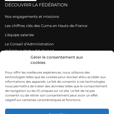
DÉCOUVRIR LA FÉDÉRATION
Nos engagements et missions
Les chiffres clés des Cuma en Hauts-de-France
L’équipe salariée
Le Conseil d’Administration
DÉCOUVRIR LES CUMA
Gérer le consentement aux
cookies
Des Cuma fédérées au sein d’un réseau fédératif puissant
Comment rejoindre une Cuma ?
Pour offrir les meilleures expériences, nous utilisons des
technologies telles que les cookies pour stocker et/ou accéder aux
Les règles de fonctionnement d’une Cuma
informations des appareils. Le fait de consentir à ces technologies
nous permettra de traiter des données telles que le comportement
TRAVAILLER AVEC NOUS
de navigation ou les ID uniques sur ce site. Le fait de ne pas
consentir ou de retirer son consentement peut avoir un effet
négatif sur certaines caractéristiques et fonctions.
Nos offres d’emploi
Des emplois très diversifiés dans les Cuma