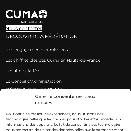
Nous contacter
DÉCOUVRIR LA FÉDÉRATION
Nos engagements et missions
Les chiffres clés des Cuma en Hauts-de-France
L’équipe salariée
Le Conseil d’Administration
DÉCOUVRIR LES CUMA
Gérer le consentement aux
cookies
Des Cuma fédérées au sein d’un réseau fédératif puissant
Comment rejoindre une Cuma ?
Pour offrir les meilleures expériences, nous utilisons des
technologies telles que les cookies pour stocker et/ou accéder aux
Les règles de fonctionnement d’une Cuma
informations des appareils. Le fait de consentir à ces technologies
nous permettra de traiter des données telles que le comportement